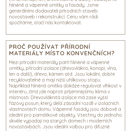
hliněné a vápenné omítky a fasády. Jsme
generálními dodavateli přírodních staveb:
novostaveb i rekonstrukcí. Cenu vám rádi
spočítáme, stačí nás kontaktovat.
PROČ POUŽÍVAT PŘÍRODNÍ
MATERIÁLY MÍSTO KONVENČNÍCH?
Mezi přírodní materiály patří hliněné a vápenné
omítky, přírodní izolace (dřevovlákno, konopí, vlna,
len a další), dřevo, kámen atd. Jsou lokální, dobře
recyklovatelné a mají nižší uhlíkovou stopu.
Například hliněná omítka dokáže regulovat vlhkost v
interiéru, čímž jde naproti příjemnějšímu klima v
místnosti. Dřevovláknitá izolace má zase vyšší
fázový posun, který dělá zásadní rozdíl v izolačních
vlastnostech domu. Vápenné fasády jsou dobové a
ideální pro památkové objekty. Všechny do jednoho
skvěle vypadají na starých domech i moderních
novostavbách. Jsou ideální volbou pro difuzně