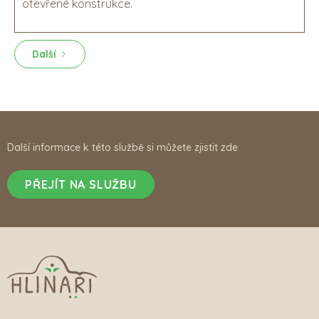
otevřené konstrukce.
Další
Další informace k této službě si můžete zjistit zde
PŘEJÍT NA SLUŽBU