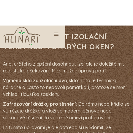
DAJÍ SE VYLEPŠIT IZOLAČNÍ
VLASTNOSTI STARÝCH OKEN?
Ano, určitého zlepšení dosáhnout lze, ale je důležité mít
realistická očekávání. Mezi možné úpravy patří:
Výměna skla za izolační dvojsklo:
Toto je technicky
náročné a často to nepovolí památkáři, protože se mění
vzhled i tloušťka zasklení.
Zafrézování drážky pro těsnění:
Do rámu nebo křídla se
vyfrézuje drážka a vloží se moderní pěnové nebo
silikonové těsnění. To výrazně omezí profukování.
I s těmito úpravami je ale potřeba si uvědomit, že