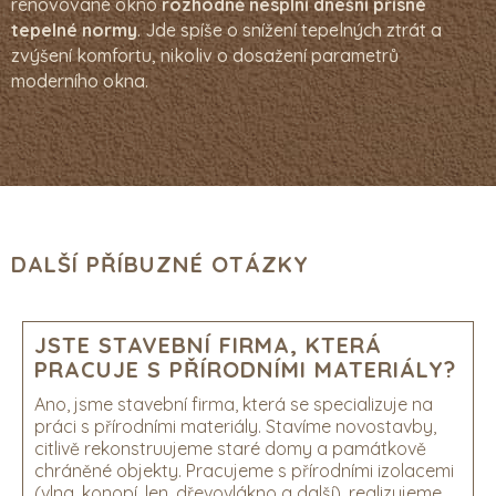
renovované okno
rozhodně nesplní dnešní přísné
tepelné normy
. Jde spíše o snížení tepelných ztrát a
zvýšení komfortu, nikoliv o dosažení parametrů
moderního okna.
DALŠÍ PŘÍBUZNÉ OTÁZKY
JSTE STAVEBNÍ FIRMA, KTERÁ
PRACUJE S PŘÍRODNÍMI MATERIÁLY?
Ano, jsme stavební firma, která se specializuje na
práci s přírodními materiály. Stavíme novostavby,
citlivě rekonstruujeme staré domy a památkově
chráněné objekty. Pracujeme s přírodními izolacemi
(vlna, konopí, len, dřevovlákno a další), realizujeme