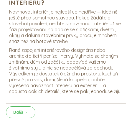
INTERIÉRU?
Navrhovat interiér je nejlepší co nejdříve — ideálně
ještě před samotnou stavbou. Pokud žádáte o
stavební povolení, nechte si navrhnout interiér už ve
fázi projektování: na papíře se s příčkami, dveřmi,
okny a dalšími stavebními prvky pracuje mnohem
snáz než na hotové stavbě.
Rané zapojení interiérového designéra nebo
architekta šetří peníze i nervy. Vyhnete se drahým
změnám, dům od začátku odpovídá vašemu
životnímu stylu a nic se nedodělává za pochodu.
Výsledkem je dostatek úložného prostoru, kuchyň
přesně pro vás, domyšlená koupelna, dobře
vyřešená návaznost interiéru na exteriér — a
spousta dalších detailů, které se pak jednoduše žijí.
Další