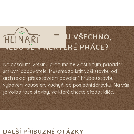
DĚLÁTE OPRAVDU VŠECHNO,
NEBO JEN NĚKTERÉ PRÁCE?
Na absolutní většinu prací máme vlastní tým, případně
smluvní dodavatele. Můžeme zajistit vaši stavbu od
architekta, přes stavební povolení, hrubou stavbu,
vybavení koupelen, kuchyň, po poslední žárovku. Na vás
je volba fáze stavby, ve které chcete předat klíče.
DALŠÍ PŘÍBUZNÉ OTÁZKY