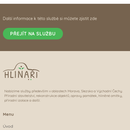
Další informace k této službě si můžete zjistit zde
PŘEJÍT NA SLUŽBU
Nabízíme služby především v oblastech Morava, Slezsko a Východní Čechy.
Přírodní stavitelství, rekonstrukce objektů, opravy památek, hliněné omítky,
přírodní izolace a další.
Menu
Úvod