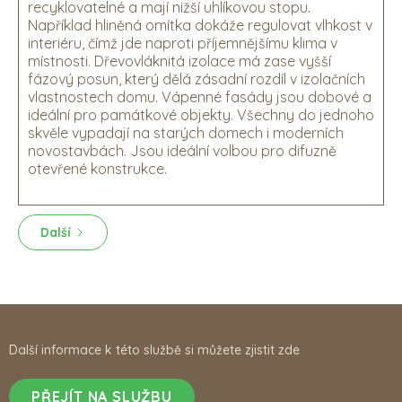
recyklovatelné a mají nižší uhlíkovou stopu.
Například hliněná omítka dokáže regulovat vlhkost v
interiéru, čímž jde naproti příjemnějšímu klima v
místnosti. Dřevovláknitá izolace má zase vyšší
fázový posun, který dělá zásadní rozdíl v izolačních
vlastnostech domu. Vápenné fasády jsou dobové a
ideální pro památkové objekty. Všechny do jednoho
skvěle vypadají na starých domech i moderních
novostavbách. Jsou ideální volbou pro difuzně
otevřené konstrukce.
Další
Další informace k této službě si můžete zjistit zde
PŘEJÍT NA SLUŽBU