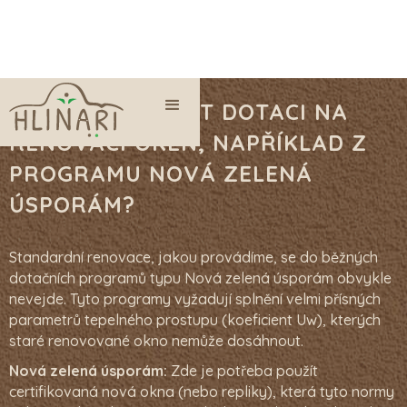
JE MOŽNÉ ZÍSKAT DOTACI NA
RENOVACI OKEN, NAPŘÍKLAD Z
PROGRAMU NOVÁ ZELENÁ
ÚSPORÁM?
Standardní renovace, jakou provádíme, se do běžných
dotačních programů typu Nová zelená úsporám obvykle
nevejde. Tyto programy vyžadují splnění velmi přísných
parametrů tepelného prostupu (koeficient Uw), kterých
staré renovované okno nemůže dosáhnout.
Nová zelená úsporám:
Zde je potřeba použít
certifikovaná nová okna (nebo repliky), která tyto normy