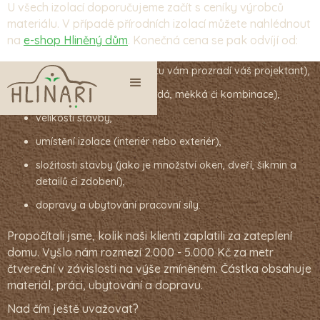
U všech izolací doporučujeme začít s ceníky výrobců
materiálu. V případě přírodních izolací můžete nahlédnout
na
e-shop Hliněný dům
. Konečná cena se pak odvíjí od:
tloušťky zvolené izolace (tu vám prozradí váš projektant),
druhu zvolené izolace (tvrdá, měkká či kombinace),
velikosti stavby,
umístění izolace (interiér nebo exteriér),
složitosti stavby (jako je množství oken, dveří, šikmin a
detailů či zdobení),
dopravy a ubytování pracovní síly.
Propočítali jsme, kolik naši klienti zaplatili za zateplení
domu. Vyšlo nám rozmezí 2.000 - 5.000 Kč za metr
čtvereční v závislosti na výše zmíněném. Částka obsahuje
materiál, práci, ubytování a dopravu.
Nad čím ještě uvažovat?