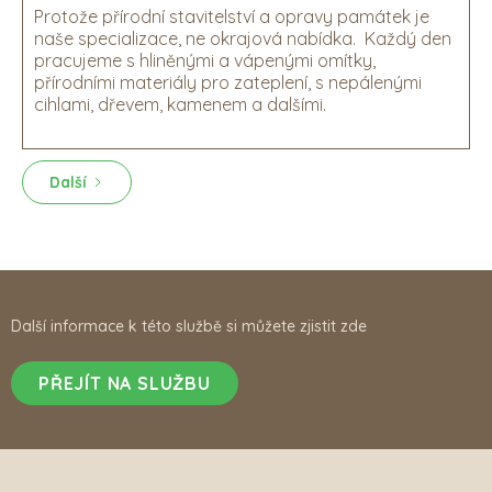
Protože přírodní stavitelství a opravy památek je
naše specializace, ne okrajová nabídka. Každý den
pracujeme s hliněnými a vápenými omítky,
přírodními materiály pro zateplení, s nepálenými
cihlami, dřevem, kamenem a dalšími.
Další
Další informace k této službě si můžete zjistit zde
PŘEJÍT NA SLUŽBU