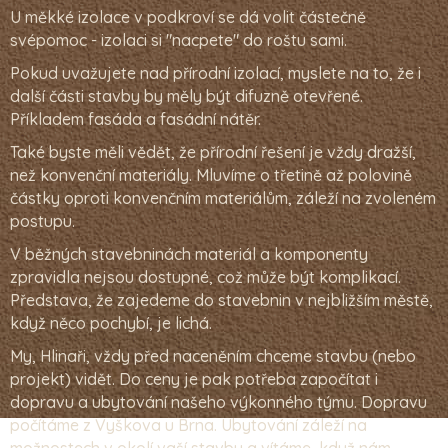
U měkké izolace v podkroví se dá volit částečně
svépomoc - izolaci si "nacpete" do roštu sami.
Pokud uvažujete nad přírodní izolací, myslete na to, že i
další části stavby by měly být difuzně otevřené.
Příkladem fasáda a fasádní nátěr.
Také byste měli vědět, že přírodní řešení je vždy dražší,
než konvenční materiály. Mluvíme o třetině až polovině
částky oproti konvenčním materiálům, záleží na zvoleném
postupu.
V běžných stavebninách materiál a komponenty
zpravidla nejsou dostupné, což může být komplikací.
Představa, že zajedeme do stavebnin v nejbližším městě,
když něco pochybí, je lichá.
My, Hlinaři, vždy před naceněním chceme stavbu (nebo
projekt) vidět. Do ceny je pak potřeba započítat i
dopravu a ubytování našeho výkonného týmu. Dopravu
počítáme z Vyškova u Brna. Ubytování záleží na