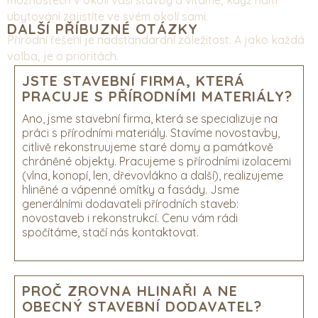
možnostech v okolí vaší stavby a vítáme, když nám
ubytování zajistíte ve svém okolí sami.
DALŠÍ PŘÍBUZNÉ OTÁZKY
Přírodní řešení je nadstandardní záležitost. A jako každá
volba, je o prioritách.
JSTE STAVEBNÍ FIRMA, KTERÁ
PRACUJE S PŘÍRODNÍMI MATERIÁLY?
Ano, jsme stavební firma, která se specializuje na
práci s přírodními materiály. Stavíme novostavby,
citlivě rekonstruujeme staré domy a památkově
chráněné objekty. Pracujeme s přírodními izolacemi
(vlna, konopí, len, dřevovlákno a další), realizujeme
hliněné a vápenné omítky a fasády. Jsme
generálními dodavateli přírodních staveb:
novostaveb i rekonstrukcí. Cenu vám rádi
spočítáme, stačí nás kontaktovat.
PROČ ZROVNA HLINAŘI A NE
OBECNÝ STAVEBNÍ DODAVATEL?