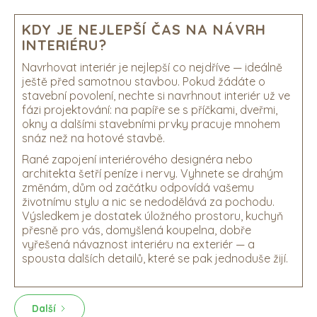
KDY JE NEJLEPŠÍ ČAS NA NÁVRH
INTERIÉRU?
Navrhovat interiér je nejlepší co nejdříve — ideálně
ještě před samotnou stavbou. Pokud žádáte o
stavební povolení, nechte si navrhnout interiér už ve
fázi projektování: na papíře se s příčkami, dveřmi,
okny a dalšími stavebními prvky pracuje mnohem
snáz než na hotové stavbě.
Rané zapojení interiérového designéra nebo
architekta šetří peníze i nervy. Vyhnete se drahým
změnám, dům od začátku odpovídá vašemu
životnímu stylu a nic se nedodělává za pochodu.
Výsledkem je dostatek úložného prostoru, kuchyň
přesně pro vás, domyšlená koupelna, dobře
vyřešená návaznost interiéru na exteriér — a
spousta dalších detailů, které se pak jednoduše žijí.
Další