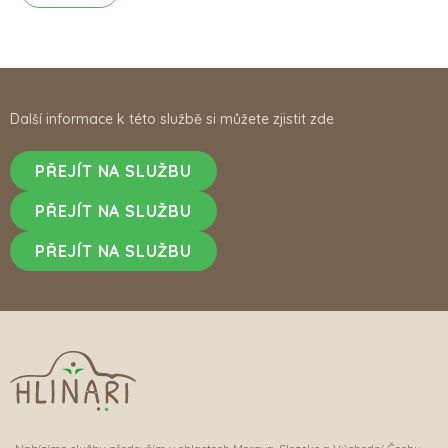
Další informace k této službě si můžete zjistit zde
PŘEJÍT NA SLUŽBU
PŘEJÍT NA SLUŽBU
PŘEJÍT NA SLUŽBU