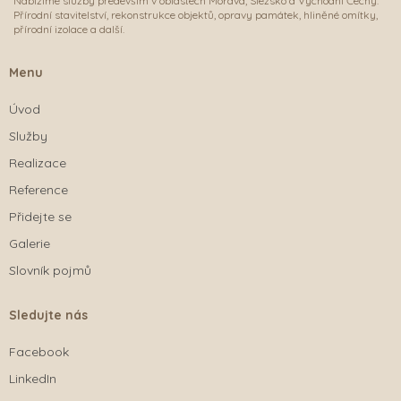
Nabízíme služby především v oblastech Morava, Slezsko a Východní Čechy.
Přírodní stavitelství, rekonstrukce objektů, opravy památek, hliněné omítky,
přírodní izolace a další.
Menu
Úvod
Služby
Realizace
Reference
Přidejte se
Galerie
Slovník pojmů
Sledujte nás
Facebook
LinkedIn