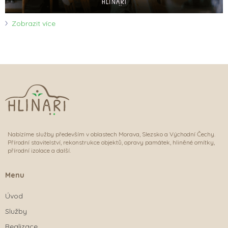
Zobrazit více
Nabízíme služby především v oblastech Morava, Slezsko a Východní Čechy.
Přírodní stavitelství, rekonstrukce objektů, opravy památek, hliněné omítky,
přírodní izolace a další.
Menu
Úvod
Služby
Realizace